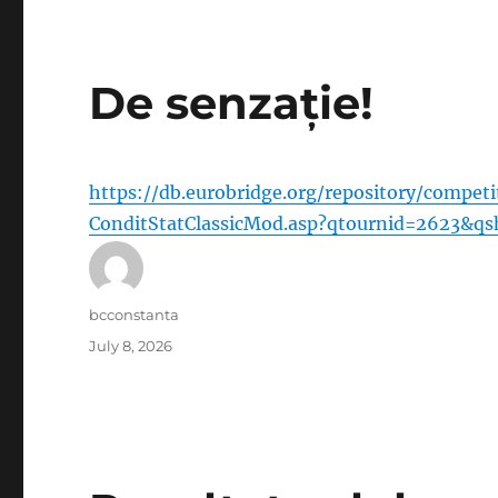
De senzație!
https://db.eurobridge.org/repository/compe
ConditStatClassicMod.asp?qtournid=2623&qs
Author
bcconstanta
Posted
July 8, 2026
on