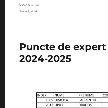
Author
bcconstanta
Posted
June 1, 2026
on
Puncte de expert 
2024-2025