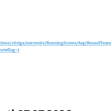
titions/26riga/microsite/RunningScores/Asp/RoundTeam
howflag=1