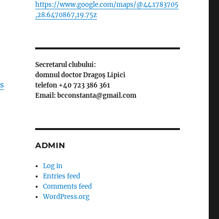
https://www.google.com/maps/@44.1783705
,28.6470867,19.75z
Secretarul clubului:
domnul doctor Dragoș Lipici
s
telefon +40 723 386 361
Email: bcconstanta@gmail.com
ADMIN
Log in
Entries feed
Comments feed
WordPress.org