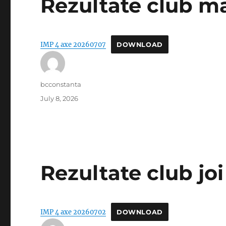
Rezultate club ma
IMP 4 axe 20260707
DOWNLOAD
Author
bcconstanta
Posted
July 8, 2026
on
Rezultate club joi
IMP 4 axe 20260702
DOWNLOAD