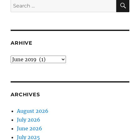
SE
Search
for:
ARHIVE
arhive
ARCHIVES
August 2026
July 2026
June 2026
July 2025