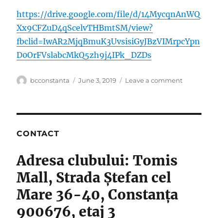
https://drive.google.com/file/d/14MycqnAnWQ
Xx9CFZuD4qScelvTHBmtSM/view?
fbclid=IwAR2MjqBmuK3UvsisiGyJBzVIMrpcYpn
D0OrFVslabcMkQ5zh9j4IPk_DZDs
Author
Posted
on
bcconstanta
June 3, 2019
Leave a comment
on
Bridge
Master
2000
CONTACT
Adresa clubului: Tomis
Mall, Strada Ștefan cel
Mare 36-40, Constanța
900676, etaj 3