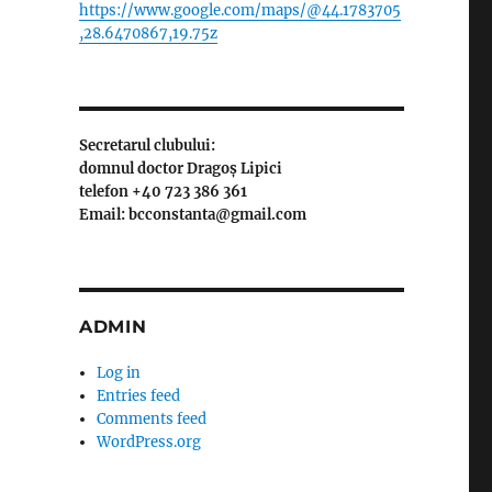
https://www.google.com/maps/@44.1783705
,28.6470867,19.75z
Secretarul clubului:
domnul doctor Dragoș Lipici
telefon +40 723 386 361
Email: bcconstanta@gmail.com
ADMIN
Log in
Entries feed
Comments feed
WordPress.org