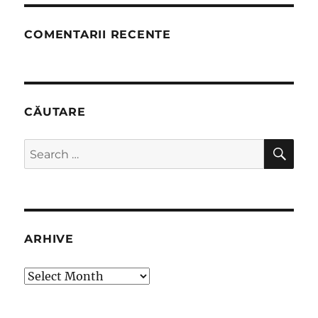
COMENTARII RECENTE
CĂUTARE
SE
Search
for:
ARHIVE
arhive